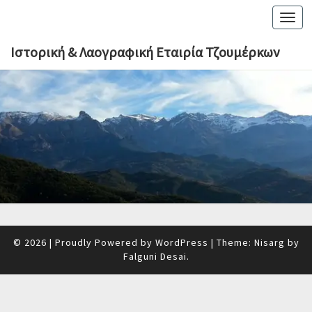
Toggl
navig
Ιστορική & Λαογραφική Εταιρία Τζουμέρκων
© 2026
|
Proudly Powered by
WordPress
|
Theme: Nisarg by
Falguni Desai
.