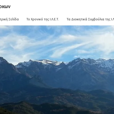
έρκων
τρική Σελίδα
Το Χρονικό της Ι.Λ.Ε.Τ.
Τα Διοικητικά Συμβούλια της Ι.Λ