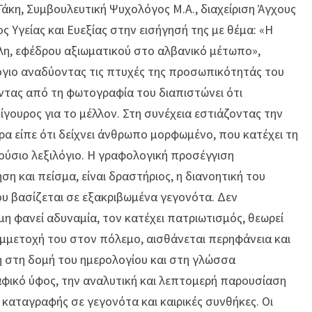
άκη, Συμβουλευτική Ψυχολόγος Μ.Α., διαχείριση Άγχους
 Υγείας και Ευεξίας στην εισήγησή της με θέμα: «Η
η, εφέδρου αξιωματικού στο αλβανικό μέτωπο»,
γιο αναδύοντας τις πτυχές της προσωπικότητάς του
ντας από τη φωτογραφία του διαπιστώνει ότι
ίγουρος για το μέλλον. Στη συνέχεια εστιάζοντας την
α είπε ότι δείχνει άνθρωπο μορφωμένο, που κατέχει τη
ούσιο λεξιλόγιο. Η γραφολογική προσέγγιση
η και πείσμα, είναι δραστήριος, η διανοητική του
του βασίζεται σε εξακριβωμένα γεγονότα. Δεν
μη φανεί αδυναμία, τον κατέχει πατριωτισμός, θεωρεί
υμμετοχή του στον πόλεμο, αισθάνεται περηφάνεια και
 στη δομή του ημερολογίου και στη γλώσσα
αφικό ύφος, την αναλυτική και λεπτομερή παρουσίαση
 καταγραφής σε γεγονότα και καιρικές συνθήκες. Οι