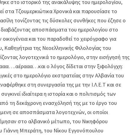
κε στο ιστορικό της ανακάλυψης του ημερολογίου,
εί στα Τζουμερκιώτικα Χρονικά και παρουσίασε το
σίλη τονίζοντας τις δύσκολες συνθήκες που έζησε ο
σε διαβάζοντας αποσπάσματα του ημερολογίου στο
ν οικογένεια και του παραδοθεί το χειρόγραφο για
υ, Καθηγήτρια της Νεοελληνικής Φιλολογίας του
ίζοντας λογοτεχνικά το ημερολόγιο, στην εισήγησή της
ραααα….αέρααα…και ο λόγος δίδεται στην ξιφολόγχη:
γικές στο ημερολόγιο εκστρατείας στην Αλβανία του
αφέρθηκε στη συνεργασία της με την Ι.Λ.Ε.Τ και σε
συγκινεί ιδιαίτερα η ιστορία και ο πολιτισμός των
από τη δεκάχρονη ενασχόλησή της με το έργο του
όμενη σε αποσπάσματα λογοτεχνών, οι οποίοι
λέμησαν στο αλβανικό μέτωπο, του Νικηφόρου
υ Γιάννη Μπεράτη, του Νίκου Εγγονόπουλου