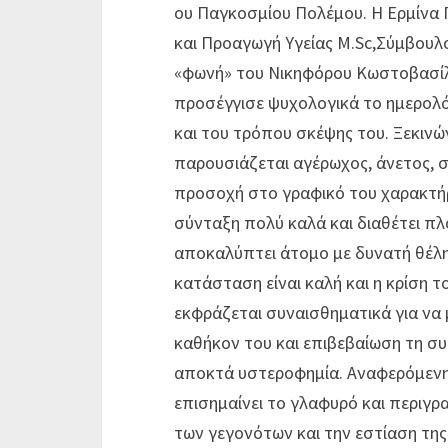
ου Παγκοσμίου Πολέμου. Η Ερμίνα Γ
και Προαγωγή Υγείας M.Sc,Σύμβουλος
«φωνή» του Νικηφόρου Κωστοβασίλ
προσέγγισε ψυχολογικά το ημερολό
και του τρόπου σκέψης του. Ξεκινώ
παρουσιάζεται αγέρωχος, άνετος, σ
προσοχή στο γραφικό του χαρακτήρ
σύνταξη πολύ καλά και διαθέτει πλ
αποκαλύπτει άτομο με δυνατή θέλησ
κατάσταση είναι καλή και η κρίση 
εκφράζεται συναισθηματικά για να 
καθήκον του και επιβεβαίωση τη σ
αποκτά υστεροφημία. Αναφερόμενη
επισημαίνει το γλαφυρό και περιγρ
των γεγονότων και την εστίαση της