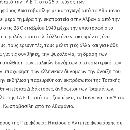
 από την Ι.Λ.Ε.Τ. στο 25 ο τεύχος των
ικηφόρος Κωστοβασίλης με καταγωγή από το Αθαμάνιο
ει μέρα τη μέρα την εκστρατεία στην Αλβανία από την
 στις 28 Οκτωβρίου 1940 μέχρι την επιστροφή στο
ο ημερολόγιο αποτελεί άλλο ένα ντοκουμέντο, ένα
ύς, τους ερευνητές, τους μελετητές αλλά και για κάθε
για τις συνθήκες, την ψυχολογία, τη δράση των
α απώθηση των ιταλικών δυνάμεων στο εσωτερικό των
ν υποχώρηση των ελληνικών δυνάμεων την άνοιξη του
 Στην εκδήλωση παρευρέθηκαν εκπρόσωποι της Τοπικής
αθηγητές και Διδάκτορες, άνθρωποι των Γραμμάτων,
ίλοι της Ι.Λ.Ε.Τ. από τα Τζουμέρκα, τα Γιάννενα, την Άρτα
 Ν. Κωστοβασίλη από το Αθαμάνιο.
ρους της Περιφέρειας Ηπείρου ο Αντιπεριφερειάρχης σε