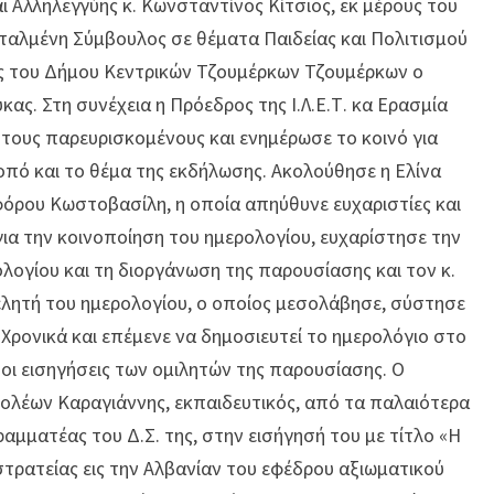
 Αλληλεγγύης κ. Κωνσταντίνος Κίτσιος, εκ μέρους του
ταλμένη Σύμβουλος σε θέματα Παιδείας και Πολιτισμού
ς του Δήμου Κεντρικών Τζουμέρκων Τζουμέρκων ο
ας. Στη συνέχεια η Πρόεδρος της Ι.Λ.Ε.Τ. κα Ερασμία
τους παρευρισκομένους και ενημέρωσε το κοινό για
σκοπό και το θέμα της εκδήλωσης. Ακολούθησε η Ελίνα
όρου Κωστοβασίλη, η οποία απηύθυνε ευχαριστίες και
για την κοινοποίηση του ημερολογίου, ευχαρίστησε την
ρολογίου και τη διοργάνωση της παρουσίασης και τον κ.
λητή του ημερολογίου, ο οποίος μεσολάβησε, σύστησε
 Χρονικά και επέμενε να δημοσιευτεί το ημερολόγιο στο
 οι εισηγήσεις των ομιλητών της παρουσίασης. Ο
πολέων Καραγιάννης, εκπαιδευτικός, από τα παλαιότερα
Γραμματέας του Δ.Σ. της, στην εισήγησή του με τίτλο «Η
στρατείας εις την Αλβανίαν του εφέδρου αξιωματικού