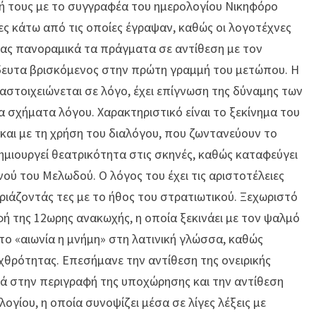
φή τους με το συγγραφέα του ημερολογίου Νικηφόρο
ες κάτω από τις οποίες έγραψαν, καθώς οι λογοτέχνες
ας πανοραμικά τα πράγματα σε αντίθεση με τον
δευτα βρισκόμενος στην πρώτη γραμμή του μετώπου. Η
αστοιχειώνεται σε λόγο, έχει επίγνωση της δύναμης των
α σχήματα λόγου. Χαρακτηριστικό είναι το ξεκίνημα του
 και με τη χρήση του διαλόγου, που ζωντανεύουν το
δημιουργεί θεατρικότητα στις σκηνές, καθώς καταφεύγει
ού του Μελωδού. Ο λόγος του έχει τις αριστοτέλειες
ριάζοντάς τες με το ήθος του στρατιωτικού. Ξεχωριστό
ή της 12ωρης ανακωχής, η οποία ξεκινάει με τον ψαλμό
ε το «αιωνία η μνήμη» στη λατινική γλώσσα, καθώς
χθρότητας. Επεσήμανε την αντίθεση της ονειρικής
κά στην περιγραφή της υποχώρησης και την αντίθεση
λογίου, η οποία συνοψίζει μέσα σε λίγες λέξεις με