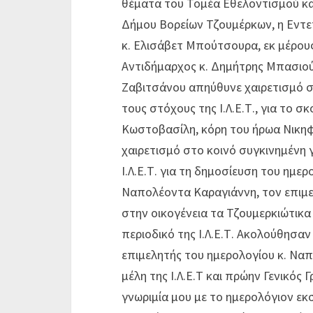
θέματα του Τομέα Εθελοντισμού και
Δήμου Βορείων Τζουμέρκων, η Εντε
κ. Ελισάβετ Μπούτσουρα, εκ μέρου
Αντιδήμαρχος κ. Δημήτρης Μπασιούκ
Ζαβιτσάνου απηύθυνε χαιρετισμό σ
τους στόχους της Ι.Λ.Ε.Τ., για το 
Κωστοβασίλη, κόρη του ήρωα Νικηφ
χαιρετισμό στο κοινό συγκινημένη 
Ι.Λ.Ε.Τ. για τη δημοσίευση του ημε
Ναπολέοντα Καραγιάννη, τον επιμε
στην οικογένεια τα Τζουμερκιώτικα
περιοδικό της Ι.Λ.Ε.Τ. Ακολούθησαν
επιμελητής του ημερολογίου κ. Να
μέλη της Ι.Λ.Ε.Τ και πρώην Γενικός 
γνωριμία μου με το ημερολόγιον εκ